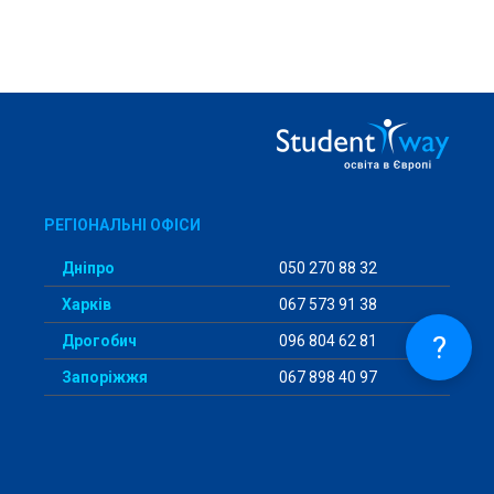
РЕГІОНАЛЬНІ ОФІСИ
Дніпро
050 270 88 32
Харків
067 573 91 38
?
Дрогобич
096 804 62 81
Запоріжжя
067 898 40 97
ІзмаЇл
096 177 92 82
Київ
098 456 29 98
Кропивницький
097 293 57 94