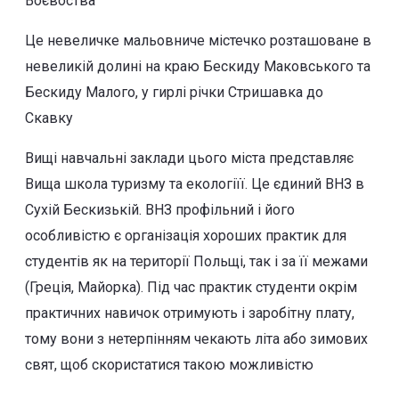
Воєвоства
Це невеличке мальовниче містечко розташоване в
невеликій долині на краю Бескиду Маковського та
Бескиду Малого, у гирлі річки Стришавка до
Скавку
Вищі навчальні заклади цього міста представляє
Вища школа туризму та екологіїї. Це єдиний ВНЗ в
Сухій Бескизькій. ВНЗ профільний і його
особливістю є організація хороших практик для
студентів як на території Польщі, так і за її межами
(Греція, Майорка). Під час практик студенти окрім
практичних навичок отримують і заробітну плату,
тому вони з нетерпінням чекають літа або зимових
свят, щоб скористатися такою можливістю