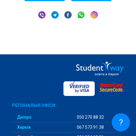
РЕГІОНАЛЬНІ ОФІСИ
Дніпро
050 270 88 32
?
Харків
067 573 91 38