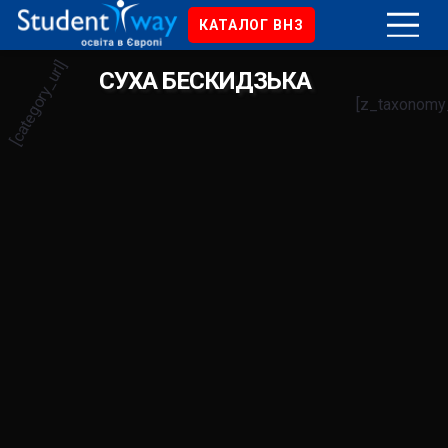
КАТАЛОГ ВНЗ
[category_url]
СУХА БЕСКИДЗЬКА
[z_taxonomy