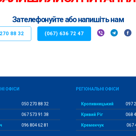
Зателефонуйте або напишіть нам
 270 88 32
(067) 636 72 47
НІ ОФІСИ
РЕГІОНАЛЬНІ ОФІСИ
050 270 88 32
Кропивницький
097 2
067 573 91 38
Кривий Ріг
068 4
ч
096 804 62 81
Кременчук
067 
жя
067 898 40 97
Слов’янськ
050 9