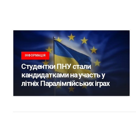
ІНФОРМАЦІЯ
Студентки ПНУ стали
кандидатками на участь у
літніх Паралімпійських іграх