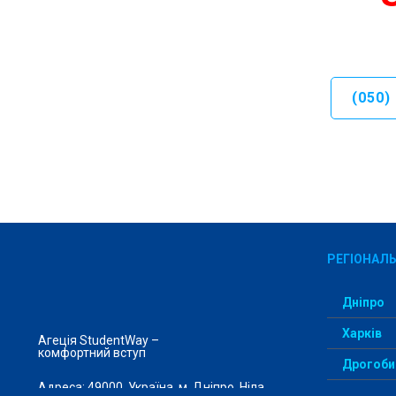
(050)
РЕГІОНАЛЬ
Дніпро
Харків
Агеція StudentWay –
комфортний вступ
Дрогоби
Адреса: 49000, Україна, м. Дніпро, Ніла
Запоріж