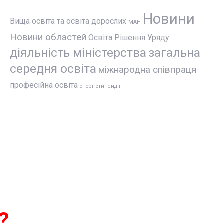
Новини
Вища освіта та освіта дорослих
МАН
Новини областей
Освіта
Рішення Уряду
діяльність міністерства
загальна
середня освіта
міжнародна співпраця
професійна освіта
спорт
стипендії
?