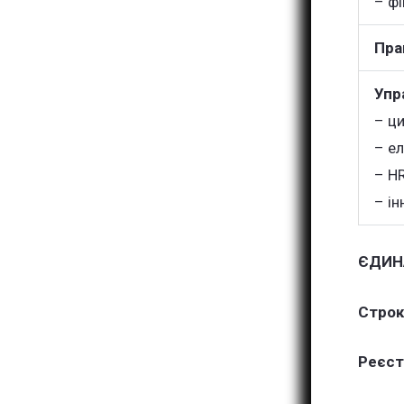
– ф
Пра
Упр
– ци
– е
– HR
– ін
ЄДИНА
Строк
Реєст