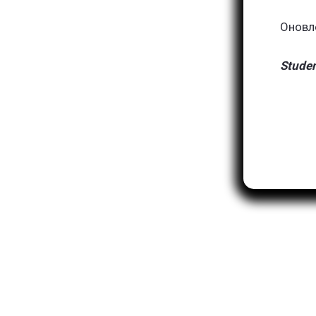
Оновл
Stude