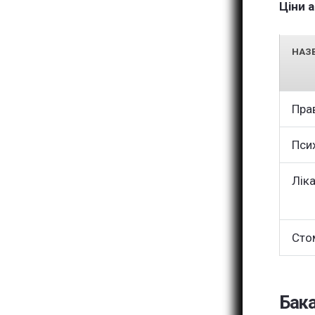
Ціни 
НАЗВ
Пра
Пси
Лік
Сто
Бака