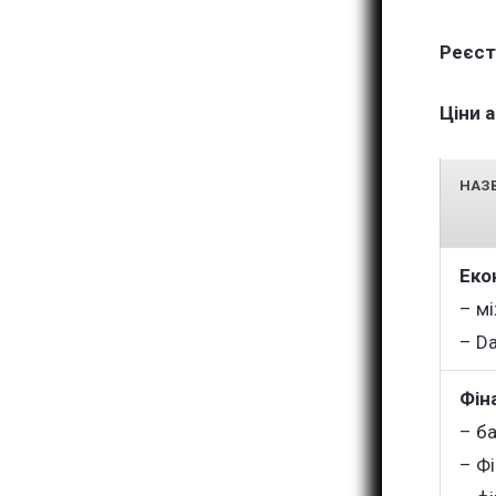
Реєст
Ціни 
НАЗВ
Еко
– м
– Da
Фіна
– ба
– Ф