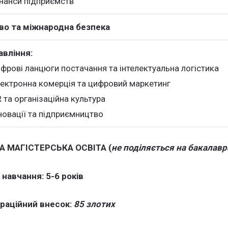
інанси підприємств
во та міжнародна безпека
авління:
фрові ланцюги постачання та інтелектуальна логістика
лектронна комерція та цифровий маркетинг
 та організаційна культура
новації та підприємництво
 МАГІСТЕРСЬКА ОСВІТА (
не поділяється на бакалавра
 навчання: 5-6 років
раційний внесок:
85 злотих