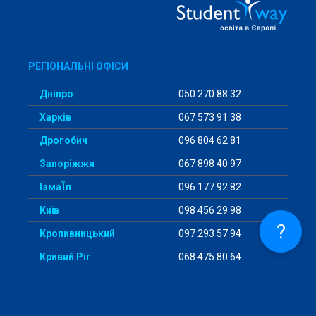
РЕГІОНАЛЬНІ ОФІСИ
Дніпро
050 270 88 32
Харків
067 573 91 38
Дрогобич
096 804 62 81
Запоріжжя
067 898 40 97
ІзмаЇл
096 177 92 82
Київ
098 456 29 98
?
Кропивницький
097 293 57 94
Кривий Ріг
068 475 80 64
Кременчук
067 488 85 75
Слов’янськ
050 930 65 49