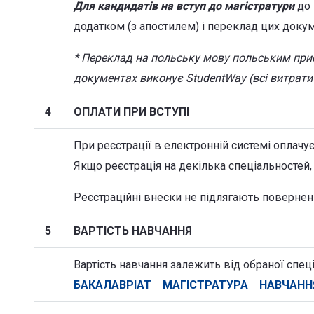
Для кандидатів на вступ до магістратури
до 
додатком (з апостилем) і переклад цих доку
* Переклад на польську мову польським при
документах виконує StudentWay (всі витрати
4
ОПЛАТИ ПРИ ВСТУПІ
При реєстрації в електронній системі оплачу
Якщо реєстрація на декілька спеціальностей,
Реєстраційні внески не підлягають поверне
5
ВАРТІСТЬ НАВЧАННЯ
Вартість навчання залежить від обраної спец
БАКАЛАВРІАТ
МАГІСТРАТУРА
НАВЧАНН