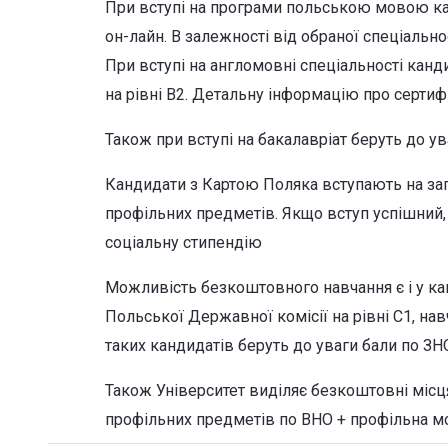
При вступі на програми польською мовою кан
он-лайн. В залежності від обраної спеціально
При вступі на англомовні спеціальності кан
на рівні В2. Детальну інформацію про сертиф
Також при вступі на бакалавріат беруть до у
Кандидати з Картою Поляка вступають на зага
профільних предметів. Якщо вступ успішний
соціальну стипендію
Можливість безкоштовного навчання є і у кан
Польської Державної комісії на рівні С1, н
таких кандидатів беруть до уваги бали по З
Також
Університет
виділяє
безкоштовні
місц
профільних предметів
по
ВНО
+
профільна
м